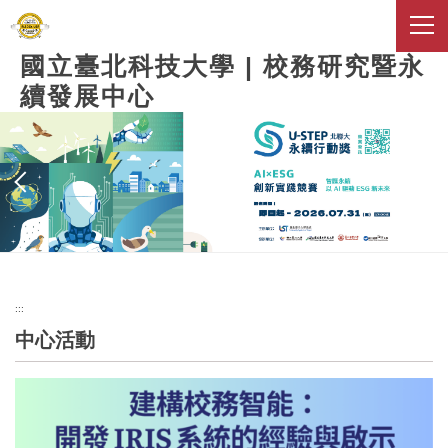
跳
到
主
國立臺北科技大學 | 校務研究暨永
要
續發展中心
內
容
區
:::
中心活動