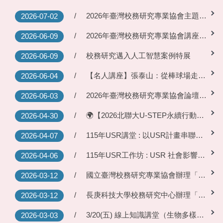
2026年臺灣校務研究專業協會主題講座：建構校務智能——開發 IRIS 系統的經驗與啟示
2026-07-02
2026年臺灣校務研究專業協會講座：讓 AI 更像人類受試者——小群體模擬的力量
2026-06-09
校務研究邁入人工智慧案例特展
2026-06-09
【名人講座】張泰山：從棒球場走入小朋友的青春時光
2026-06-04
2026年臺灣校務研究專業協會論壇：AI與高齡化社會下的高等教育
2026-06-03
🌍【2026北聯大U-STEP永續行動獎開跑！】AI × ESG 創新實踐競賽 熱烈徵件中！
2026-04-30
115年USR講堂 : 以USR計畫串聯行政與教學 —— 中山大學的校園永續實踐經驗
2026-04-07
115年USR工作坊 : USR 社會影響力盤點與 SROI 成效評估導入
2026-04-06
國立臺灣校務研究專業協會辦理「校務研究國際交流系列講座」
2026-03-12
長庚科技大學校務研究中心辦理「校務研究共學實作坊」之活動
2026-03-12
3/20(五) 線上知識講堂（生物多樣性暨自然碳匯）
2026-03-03