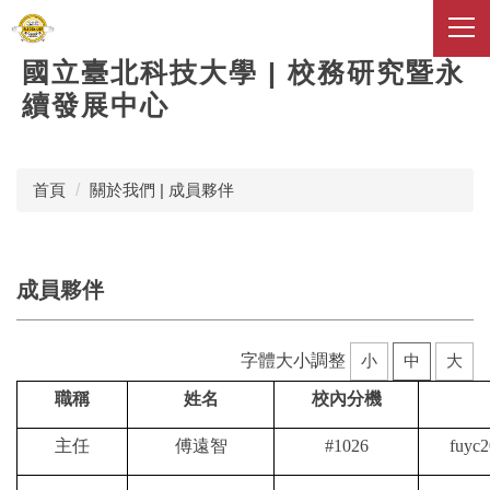
跳
到
主
國立臺北科技大學 | 校務研究暨永
要
續發展中心
內
容
區
首頁
關於我們 | 成員夥伴
成員夥伴
字體大小調整
小
中
大
職稱
姓名
校內分機
主任
傅遠智
#1026
fuyc