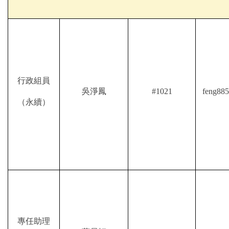
行政組員
吳淨鳳
#1021
feng885
（永續）
專任助理