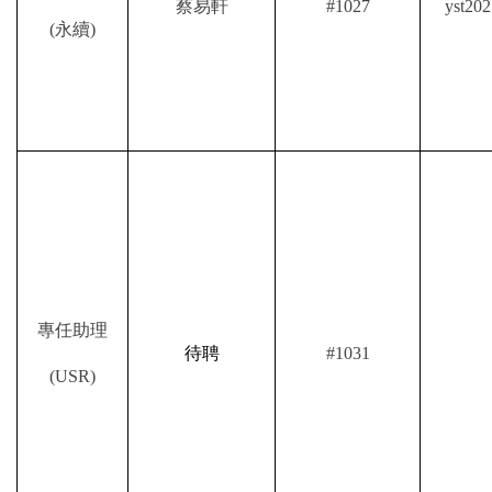
蔡易軒
#1027
yst202
(
永續
)
專任助理
待聘
#1031
(USR)