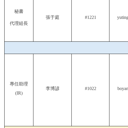
秘書
張于庭
#1221
yutin
代理組長
專任助理
李博諺
#1022
boyan
(IR)